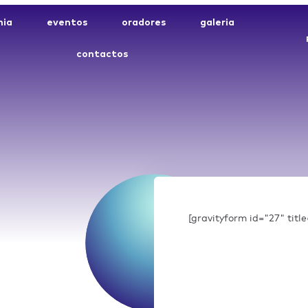
ia
eventos
oradores
galeria
contactos
[gravityform id="27" titl