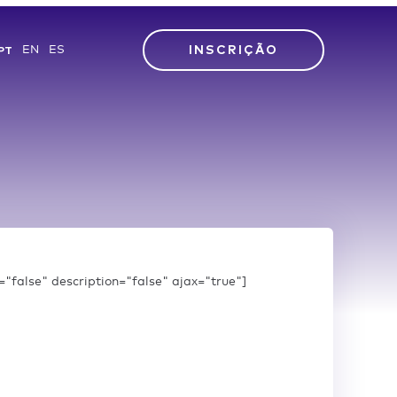
INSCRIÇÃO
EN
ES
PT
e="false" description="false" ajax="true"]